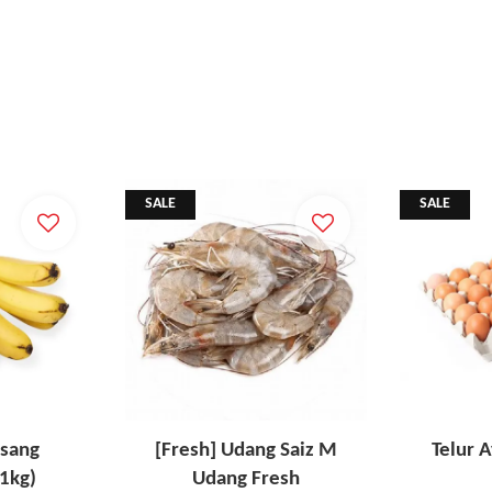
SALE
SALE
isang
[Fresh] Udang Saiz M
Telur 
1kg)
Udang Fresh