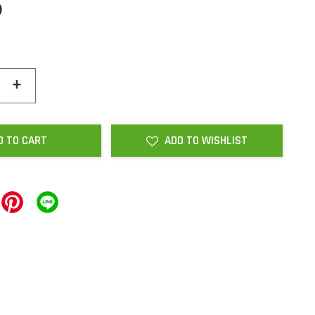
0
+
D TO CART
ADD TO WISHLIST