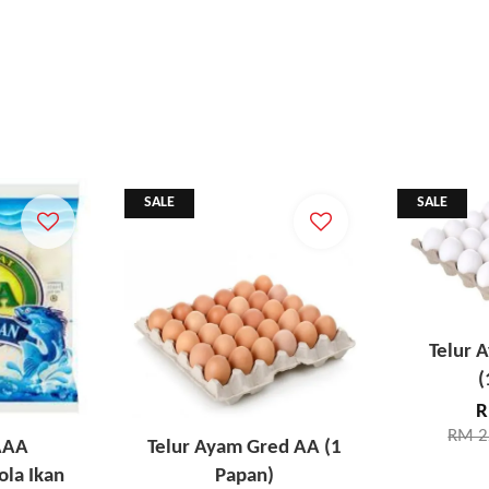
SALE
SALE
Telur 
(
R
RM 2
 AAA
Telur Ayam Gred AA (1
ola Ikan
Papan)