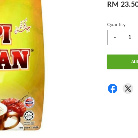
RM 23.5
Quantity
-
AD