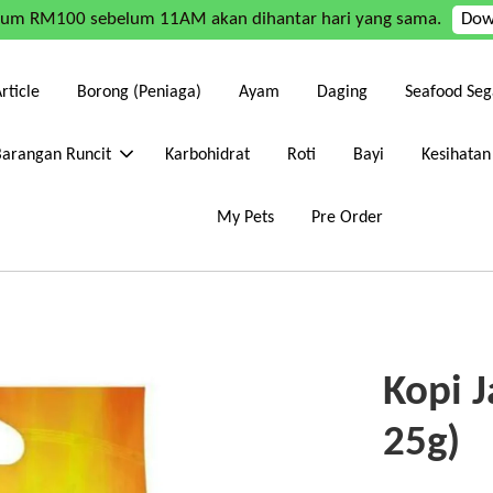
mum RM100 sebelum 11AM akan dihantar hari yang sama.
Dow
rticle
Borong (Peniaga)
Ayam
Daging
Seafood Seg
Barangan Runcit
Karbohidrat
Roti
Bayi
Kesihatan
My Pets
Pre Order
Kopi J
25g)