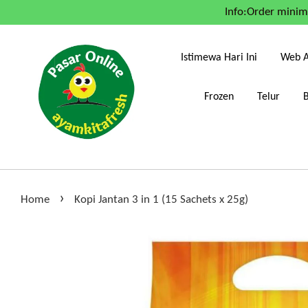
Info:Order mini
Istimewa Hari Ini
Web A
Frozen
Telur
›
Home
Kopi Jantan 3 in 1 (15 Sachets x 25g)