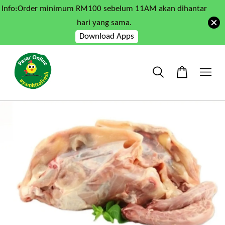
Info:Order minimum RM100 sebelum 11AM akan dihantar
hari yang sama.
Download Apps