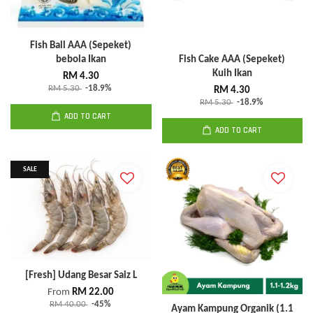
Fish Ball AAA (Sepeket)
bebola Ikan
Fish Cake AAA (Sepeket)
Kuih Ikan
RM 4.30
RM 5.30
-18.9%
RM 4.30
RM 5.30
-18.9%
ADD TO CART
ADD TO CART
SALE
[Fresh] Udang Besar Saiz L
From
RM 22.00
RM 40.00
-45%
Ayam Kampung Organik (1.1